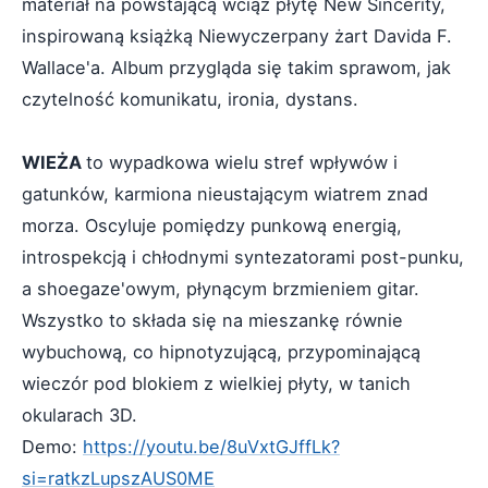
materiał na powstającą wciąż płytę New Sincerity,
inspirowaną książką Niewyczerpany żart Davida F.
Wallace'a. Album przygląda się takim sprawom, jak
czytelność komunikatu, ironia, dystans.
WIEŻA
to wypadkowa wielu stref wpływów i
gatunków, karmiona nieustającym wiatrem znad
morza. Oscyluje pomiędzy punkową energią,
introspekcją i chłodnymi syntezatorami post-punku,
a shoegaze'owym, płynącym brzmieniem gitar.
Wszystko to składa się na mieszankę równie
wybuchową, co hipnotyzującą, przypominającą
wieczór pod blokiem z wielkiej płyty, w tanich
okularach 3D.
Demo:
https://youtu.be/8uVxtGJffLk?
si=ratkzLupszAUS0ME