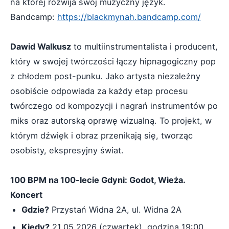
na której rozwija swój muzyczny język.
Bandcamp:
https://blackmynah.bandcamp.com/
Dawid Walkusz
to multiinstrumentalista i producent,
który w swojej twórczości łączy hipnagogiczny pop
z chłodem post-punku. Jako artysta niezależny
osobiście odpowiada za każdy etap procesu
twórczego od kompozycji i nagrań instrumentów po
miks oraz autorską oprawę wizualną. To projekt, w
którym dźwięk i obraz przenikają się, tworząc
osobisty, ekspresyjny świat.
100 BPM na 100-lecie Gdyni: Godot, Wieża.
Koncert
Gdzie?
Przystań Widna 2A, ul. Widna 2A
Kiedy?
21.05.2026 (czwartek), godzina 19:00