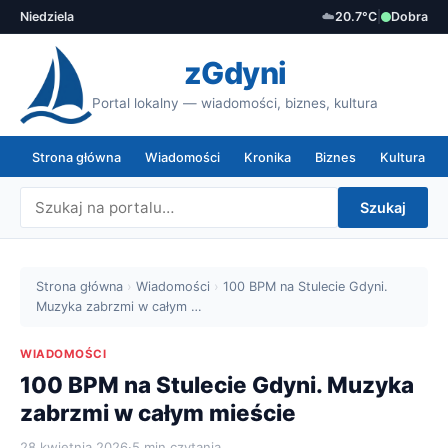
Niedziela
☁️
20.7°C
|
Dobra
zGdyni
Portal lokalny — wiadomości, biznes, kultura
Strona główna
Wiadomości
Kronika
Biznes
Kultura
Szukaj
Strona główna
›
Wiadomości
›
100 BPM na Stulecie Gdyni.
Muzyka zabrzmi w całym …
WIADOMOŚCI
100 BPM na Stulecie Gdyni. Muzyka
zabrzmi w całym mieście
28 kwietnia 2026
·
5 min czytania