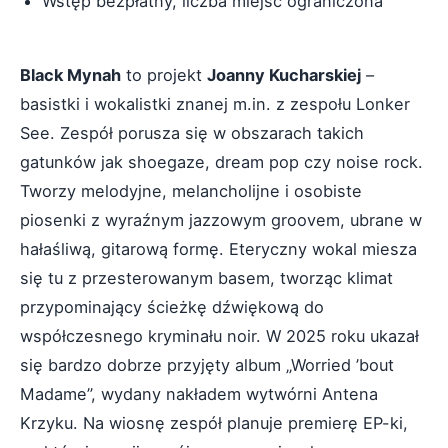
Wstęp bezpłatny, liczba miejsc ograniczona
Black Mynah
to projekt
Joanny Kucharskiej
–
basistki i wokalistki znanej m.in. z zespołu Lonker
See. Zespół porusza się w obszarach takich
gatunków jak shoegaze, dream pop czy noise rock.
Tworzy melodyjne, melancholijne i osobiste
piosenki z wyraźnym jazzowym groovem, ubrane w
hałaśliwą, gitarową formę. Eteryczny wokal miesza
się tu z przesterowanym basem, tworząc klimat
przypominający ścieżkę dźwiękową do
współczesnego kryminału noir. W 2025 roku ukazał
się bardzo dobrze przyjęty album „Worried ’bout
Madame”, wydany nakładem wytwórni Antena
Krzyku. Na wiosnę zespół planuje premierę EP-ki,