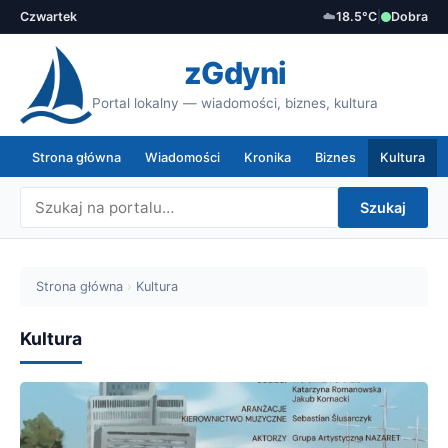
Czwartek
☁️
18.5°C
|
Dobra
zGdyni
Portal lokalny — wiadomości, biznes, kultura
Strona główna
Wiadomości
Kronika
Biznes
Kultura
Szukaj
Strona główna
›
Kultura
Kultura