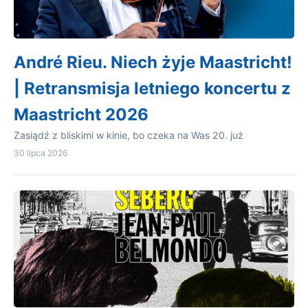
André Rieu. Niech żyje Maastricht!
| Retransmisja letniego koncertu z
Maastricht 2026
Zasiądź z bliskimi w kinie, bo czeka na Was 20. już
30 lipca 2026