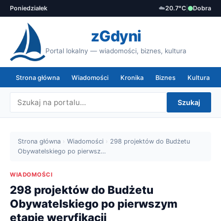
Poniedziałek
☁️
20.7°C
|
Dobra
zGdyni
Portal lokalny — wiadomości, biznes, kultura
Strona główna
Wiadomości
Kronika
Biznes
Kultura
Szukaj
Strona główna
›
Wiadomości
›
298 projektów do Budżetu
Obywatelskiego po pierwsz…
WIADOMOŚCI
298 projektów do Budżetu
Obywatelskiego po pierwszym
etapie weryfikacji