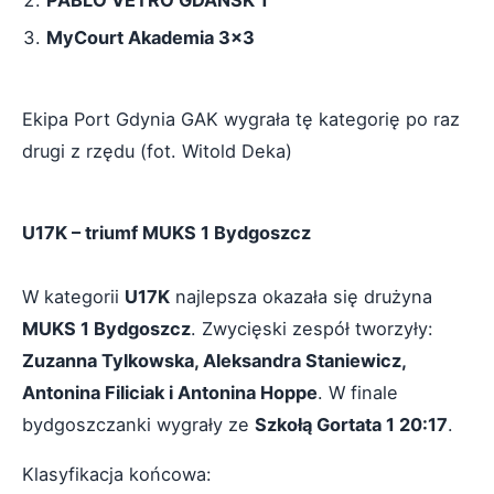
PABLO VETRO GDAŃSK 1
MyCourt Akademia 3x3
Ekipa Port Gdynia GAK wygrała tę kategorię po raz
drugi z rzędu (fot. Witold Deka)
U17K – triumf MUKS 1 Bydgoszcz
W kategorii
U17K
najlepsza okazała się drużyna
MUKS 1 Bydgoszcz
. Zwycięski zespół tworzyły:
Zuzanna Tylkowska, Aleksandra Staniewicz,
Antonina Filiciak i Antonina Hoppe
. W finale
bydgoszczanki wygrały ze
Szkołą Gortata 1 20:17
.
Klasyfikacja końcowa: