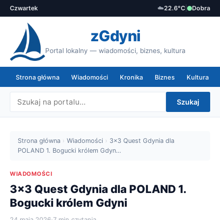
Czwartek
☁️
22.6°C
|
Dobra
zGdyni
Portal lokalny — wiadomości, biznes, kultura
Strona główna
Wiadomości
Kronika
Biznes
Kultura
Szukaj
Strona główna
›
Wiadomości
›
3x3 Quest Gdynia dla
POLAND 1. Bogucki królem Gdyn…
WIADOMOŚCI
3x3 Quest Gdynia dla POLAND 1.
Bogucki królem Gdyni
24 maja 2026
·
7 min czytania