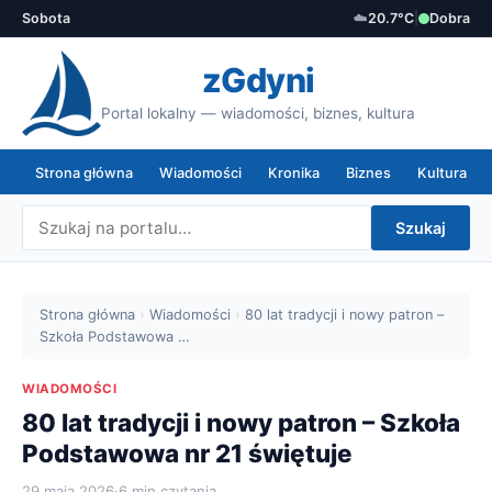
Sobota
☁️
20.7°C
|
Dobra
zGdyni
Portal lokalny — wiadomości, biznes, kultura
Strona główna
Wiadomości
Kronika
Biznes
Kultura
Szukaj
Strona główna
›
Wiadomości
›
80 lat tradycji i nowy patron –
Szkoła Podstawowa …
WIADOMOŚCI
80 lat tradycji i nowy patron – Szkoła
Podstawowa nr 21 świętuje
29 maja 2026
·
6 min czytania