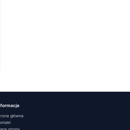
nformacje
trona główna
ontakt
apa strony