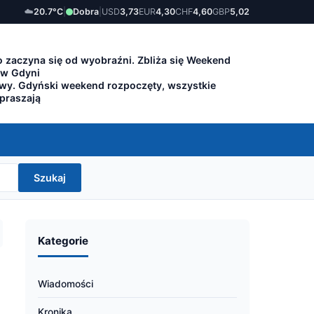
☁️
20.7°C
|
Dobra
|
USD
3,73
EUR
4,30
CHF
4,60
GBP
5,02
 zaczyna się od wyobraźni. Zbliża się Weekend
 w Gdyni
owy. Gdyński weekend rozpoczęty, wszystkie
apraszają
Szukaj
Kategorie
Wiadomości
Kronika