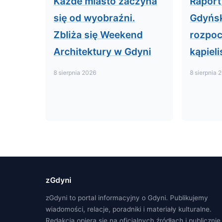
Każde miasto zaczyna
Raport
się od wyobraźni.
Gdyńs
Zbliża się Weekend
rozpoc
Architektury w Gdyni
kąpiel
8 sierpnia 2026
8 sierpnia 
zGdyni
zGdyni to portal informacyjny o Gdyni. Publikujemy
wiadomości, relacje, poradniki i materiały kulturalne.
Redakcja opiera się na oficjalnych źródłach i publicznie