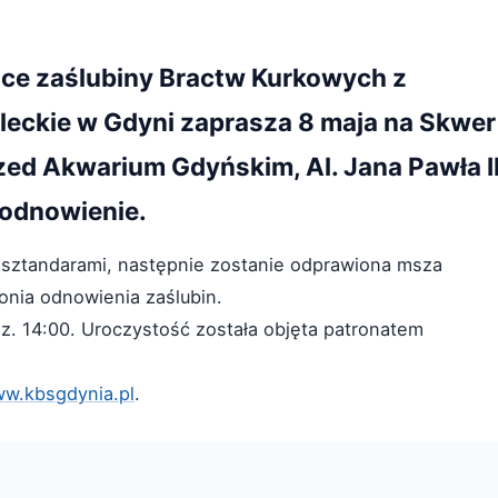
sce zaślubiny Bractw Kurkowych z
eckie w Gdyni zaprasza 8 maja na Skwer
zed Akwarium Gdyńskim, Al. Jana Pawła I
 odnowienie.
sztandarami, następnie zostanie odprawiona msza
onia odnowienia zaślubin.
z. 14:00. Uroczystość została objęta patronatem
w.kbsgdynia.pl
.