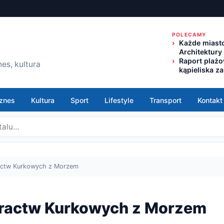
POLECAMY
Każde miasto
Architektury
Raport plaż
es, kultura
kąpieliska z
znes
Kultura
Sport
Lifestyle
Transport
Kontakt
ractw Kurkowych z Morzem
 Bractw Kurkowych z Morzem