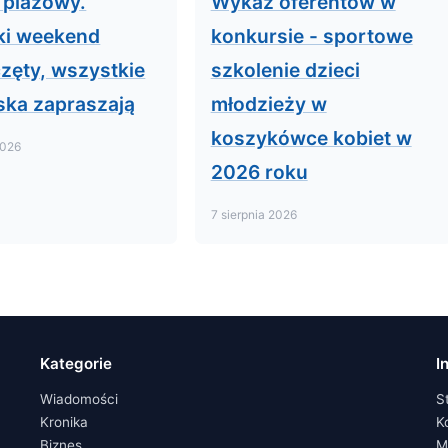
 plażowy.
Wykaz oferentów w
ki weekend
konkursie - sportowe
zęty, wszystkie
szkolenie dzieci
iska zapraszają
młodzieży w
koszykówce kobiet w
2026
2026 roku
7 sierpnia 2026
Kategorie
I
Wiadomości
S
Kronika
K
Biznes
M