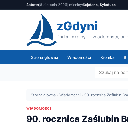
Sobota
|
8 sierpnia 2026
|
Imieniny:
Kajetana, Sykstusa
zGdyni
Portal lokalny — wiadomości, bizn
Strona główna
Wiadomości
Kronika
Bi
Strona główna
›
Wiadomości
›
90. rocznica Zaślubin B
WIADOMOŚCI
90. rocznica Zaślubin