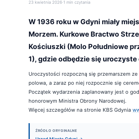
23 kwietnia 2026
·
1 min czytania
W 1936 roku w Gdyni miały miej
Morzem. Kurkowe Bractwo Strzel
Kościuszki (Molo Południowe pr
1), gdzie odbędzie się uroczyste
Uroczystości rozpoczną się przemarszem ze 
polowa, a zaraz po niej rozpocznie się cerem
Początek wydarzenia zaplanowany jest o god
honorowym Ministra Obrony Narodowej.
Więcej szczegółów na stronie KBS Gdynia
ww
ŹRÓDŁO ORYGINALNE
Urząd Miasta Gdyni →