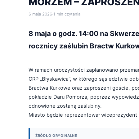
MORZEM – ZAPROSZEN
6 maja 2026
·
1 min czytania
8 maja o godz. 14:00 na Skwerze
rocznicy zaślubin Bractw Kurko
W ramach uroczystości zaplanowano przema
ORP „Błyskawica”, w którego sąsiedztwie od
Bractwa Kurkowe oraz zaproszeni goście, po
pokładzie Daru Pomorza, poprzez wypowiedze
odnowione zostaną zaślubiny.
Miasto będzie reprezentował wiceprezydent
ŹRÓDŁO ORYGINALNE