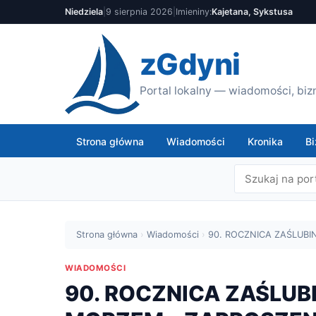
Niedziela
|
9 sierpnia 2026
|
Imieniny:
Kajetana, Sykstusa
zGdyni
Portal lokalny — wiadomości, bizn
Strona główna
Wiadomości
Kronika
Bi
Strona główna
›
Wiadomości
›
90. ROCZNICA ZAŚLUB
WIADOMOŚCI
90. ROCZNICA ZAŚLU