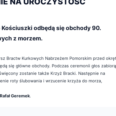
IE NA UROCZYSTOŚĆ
 Kościuszki odbędą się obchody 90.
wych z morzem.
rsz Bractw Kurkowych Nabrzeżem Pomorskim przed okrę
będą się główne obchody. Podczas ceremonii głos zabiorą
święcony zostanie także Krzyż Bracki. Następnie na
nie roty ślubowania i wrzucenie krzyża do morza,
Rafał Geremek
.