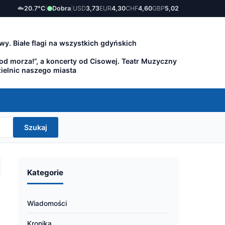
☁️
20.7°C
|
Dobra
|
USD
3,73
EUR
4,30
CHF
4,60
GBP
5,02
wy. Białe flagi na wszystkich gdyńskich
 od morza!”, a koncerty od Cisowej. Teatr Muzyczny
zielnic naszego miasta
Szukaj
Kategorie
Wiadomości
Kronika