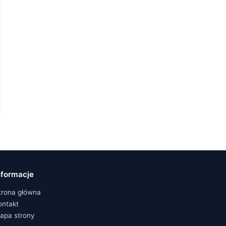
nformacje
trona główna
ontakt
apa strony