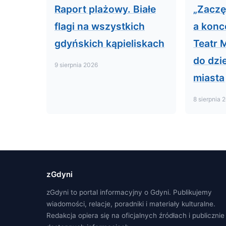
Raport plażowy. Białe
„Zaczę
flagi na wszystkich
a konc
gdyńskich kąpieliskach
Teatr 
do dzi
9 sierpnia 2026
miasta
8 sierpnia 
zGdyni
zGdyni to portal informacyjny o Gdyni. Publikujemy
wiadomości, relacje, poradniki i materiały kulturalne.
Redakcja opiera się na oficjalnych źródłach i publicznie