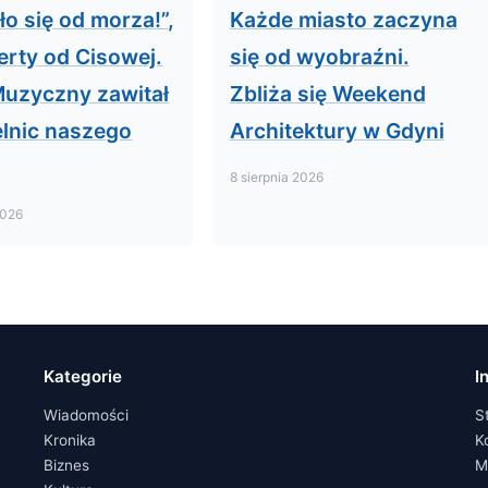
ło się od morza!”,
Każde miasto zaczyna
erty od Cisowej.
się od wyobraźni.
Muzyczny zawitał
Zbliża się Weekend
elnic naszego
Architektury w Gdyni
8 sierpnia 2026
2026
Kategorie
I
Wiadomości
S
Kronika
K
Biznes
M