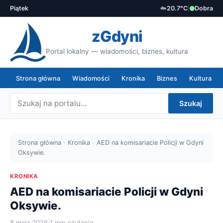
Piątek
☁️
20.7°C
|
Dobra
zGdyni
Portal lokalny — wiadomości, biznes, kultura
Strona główna
Wiadomości
Kronika
Biznes
Kultura
Szukaj
Strona główna
›
Kronika
›
AED na komisariacie Policji w Gdyni
Oksywie.
KRONIKA
AED na komisariacie Policji w Gdyni
Oksywie.
8 maja 2026
·
1 min czytania