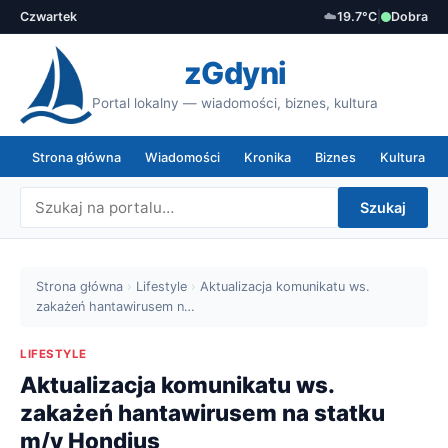
Czwartek
☁️
19.7°C
|
Dobra
zGdyni
Portal lokalny — wiadomości, biznes, kultura
Strona główna
Wiadomości
Kronika
Biznes
Kultura
Szukaj
Strona główna
›
Lifestyle
›
Aktualizacja komunikatu ws.
zakażeń hantawirusem n…
LIFESTYLE
Aktualizacja komunikatu ws.
zakażeń hantawirusem na statku
m/v Hondius