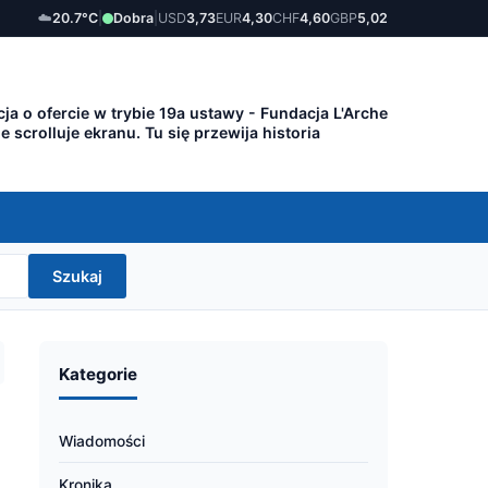
☁️
20.7°C
|
Dobra
|
USD
3,73
EUR
4,30
CHF
4,60
GBP
5,02
ja o ofercie w trybie 19a ustawy - Fundacja L'Arche
ie scrolluje ekranu. Tu się przewija historia
Szukaj
Kategorie
Wiadomości
Kronika