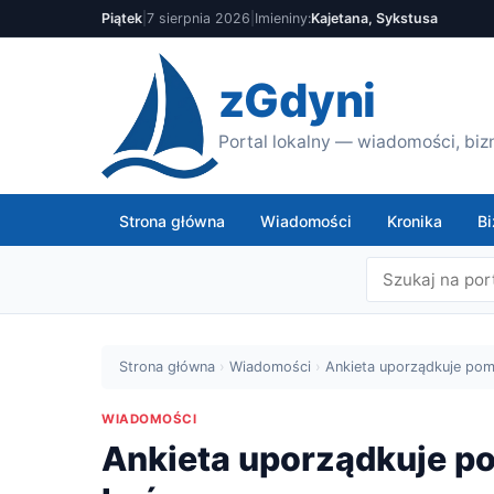
Piątek
|
7 sierpnia 2026
|
Imieniny:
Kajetana, Sykstusa
zGdyni
Portal lokalny — wiadomości, bizn
Strona główna
Wiadomości
Kronika
Bi
Strona główna
›
Wiadomości
›
Ankieta uporządkuje pom
WIADOMOŚCI
Ankieta uporządkuje p