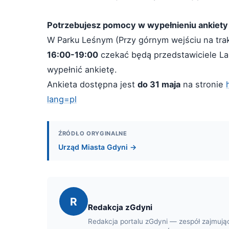
Potrzebujesz pomocy w wypełnieniu ankiety
W Parku Leśnym (Przy górnym wejściu na tra
16:00-19:00
czekać będą przedstawiciele La
wypełnić ankietę.
Ankieta dostępna jest
do 31 maja
na stronie
lang=pl
ŹRÓDŁO ORYGINALNE
Urząd Miasta Gdyni →
R
Redakcja zGdyni
Redakcja portalu zGdyni — zespół zajmują