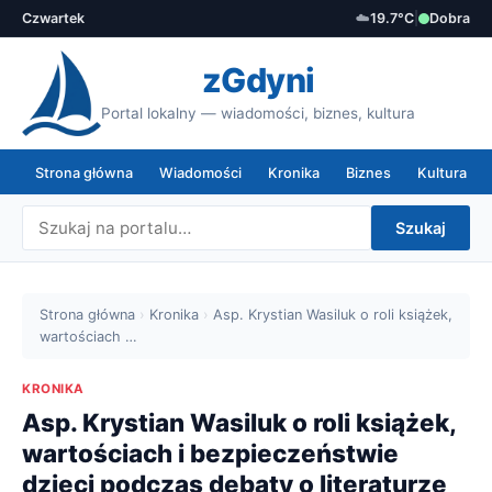
Czwartek
☁️
19.7°C
|
Dobra
zGdyni
Portal lokalny — wiadomości, biznes, kultura
Strona główna
Wiadomości
Kronika
Biznes
Kultura
Szukaj
Strona główna
›
Kronika
›
Asp. Krystian Wasiluk o roli książek,
wartościach …
KRONIKA
Asp. Krystian Wasiluk o roli książek,
wartościach i bezpieczeństwie
dzieci podczas debaty o literaturze