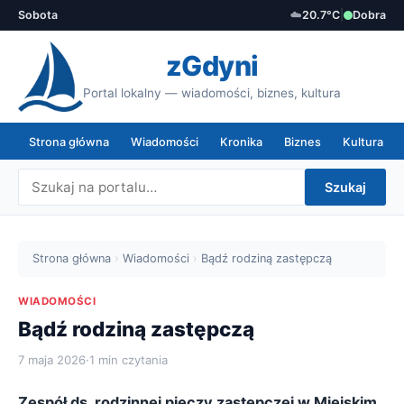
Sobota
☁️
20.7°C
|
Dobra
zGdyni
Portal lokalny — wiadomości, biznes, kultura
Strona główna
Wiadomości
Kronika
Biznes
Kultura
Szukaj
Strona główna
›
Wiadomości
›
Bądź rodziną zastępczą
WIADOMOŚCI
Bądź rodziną zastępczą
7 maja 2026
·
1 min czytania
Zespół ds. rodzinnej pieczy zastępczej w Miejskim