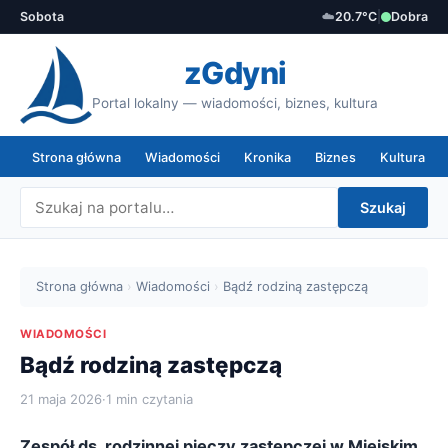
Sobota
☁️
20.7°C
|
Dobra
zGdyni
Portal lokalny — wiadomości, biznes, kultura
Strona główna
Wiadomości
Kronika
Biznes
Kultura
Szukaj
Strona główna
›
Wiadomości
›
Bądź rodziną zastępczą
WIADOMOŚCI
Bądź rodziną zastępczą
21 maja 2026
·
1 min czytania
Zespół ds. rodzinnej pieczy zastępczej w Miejskim