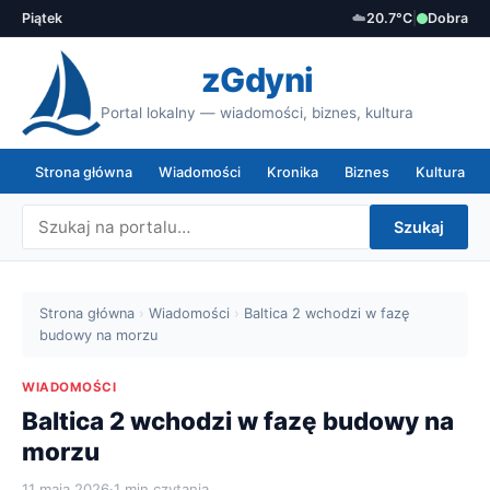
Piątek
☁️
20.7°C
|
Dobra
zGdyni
Portal lokalny — wiadomości, biznes, kultura
Strona główna
Wiadomości
Kronika
Biznes
Kultura
Szukaj
Strona główna
›
Wiadomości
›
Baltica 2 wchodzi w fazę
budowy na morzu
WIADOMOŚCI
Baltica 2 wchodzi w fazę budowy na
morzu
11 maja 2026
·
1 min czytania