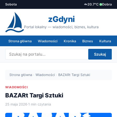
Sobota
☁️
20.7°C
|
Dobra
zGdyni
Portal lokalny — wiadomości, biznes, kultura
Strona główna
Wiadomości
Kronika
Biznes
Kultura
Szukaj
Strona główna
›
Wiadomości
›
BAZARt Targi Sztuki
WIADOMOŚCI
BAZARt Targi Sztuki
25 maja 2026
·
1 min czytania