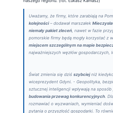
naszego regionu. (fot. Łukasz Kamasz)
Uważamy, że firmy, które zarabiają na Po
kolejności
– dodawał marszałek
Mieczysła
niemały pakiet zleceń
, nawet w fazie prz
pomorskie firmy będą mogły korzystać z w
miejscem szczególnym na mapie bezpiec
najważniejszych węzłów gospodarczych, l
Świat zmienia się dziś
szybciej
niż kiedyk
wiceprezydent Gdyni. - Geopolityka, bezp
sztucznej inteligencji wpływają na sposób
budowania przewag konkurencyjnych
. D
rozmawiać o wyzwaniach, wymieniać doświ
pytania o przyszłość gospodarki. To równ