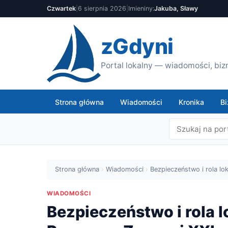
Czwartek
|
6 sierpnia 2026
|
Imieniny:
Jakuba, Sławy
zGdyni
Portal lokalny — wiadomości, bizn
Strona główna
Wiadomości
Kronika
Bi
Strona główna
›
Wiadomości
›
Bezpieczeństwo i rola lo
WIADOMOŚCI
Bezpieczeństwo i rola 