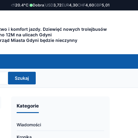
⛅
20.4°C
|
Dobra
|
USD
3,72
EUR
4,30
CHF
4,60
GBP
5,01
wo i komfort jazdy. Dziewięć nowych trolejbusów
lino 12M na ulicach Gdyni
Urząd Miasta Gdyni będzie nieczynny
Szukaj
Kategorie
Wiadomości
Kronika