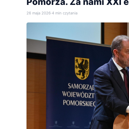
Pomorza. Za nami XXI 
26 maja 2026
·
4 min czytania