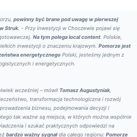
morzu,
powinny być brane pod uwagę w pierwszej
w Struk
. - Przy inwestycji w Choczewie pojawi się
ygotowawczej.
Na tym polega local content
. Polskie,
ielkich inwestycji o znaczeniu krajowym.
Pomorze jest
zeństwa energetycznego
Polski, jesteśmy jednym z
ogistycznych i energetycznych.
olwiek wcześniej – mówił
Tomasz Augustyniak
,
ieczeństwo, transformacja technologiczna i rozwój
 prowadzenia biznesu, podejmowania decyzji i
latego tak ważne są miejsca, w których można wspólnie
adczenia i szukać praktycznych odpowiedzi na
ież
bardzo ważny sygnał
dla całego regionu:
Pomorze