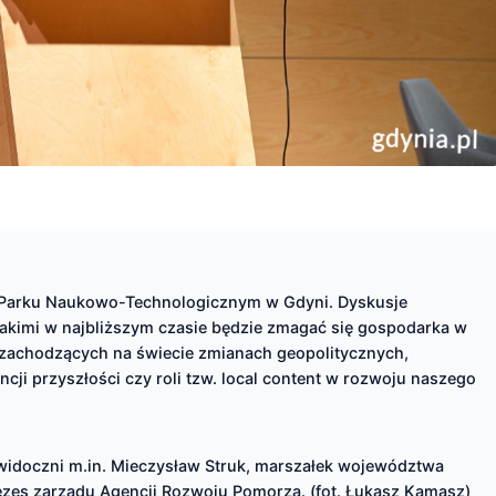
m Parku Naukowo-Technologicznym w Gdyni. Dyskusje
kimi w najbliższym czasie będzie zmagać się gospodarka w
zachodzących na świecie zmianach geopolitycznych,
ji przyszłości czy roli tzw. local content w rozwoju naszego
widoczni m.in. Mieczysław Struk, marszałek województwa
zes zarządu Agencji Rozwoju Pomorza. (fot. Łukasz Kamasz)