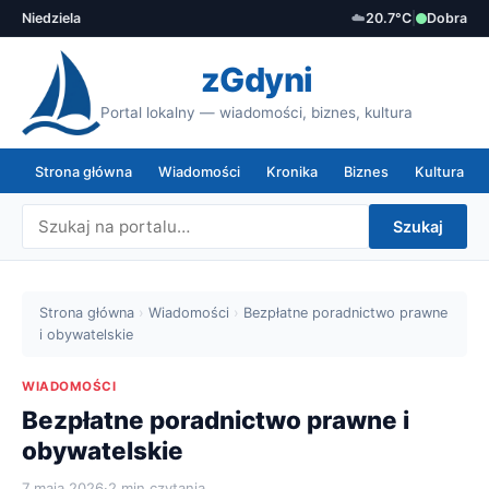
Niedziela
☁️
20.7°C
|
Dobra
zGdyni
Portal lokalny — wiadomości, biznes, kultura
Strona główna
Wiadomości
Kronika
Biznes
Kultura
Szukaj
Strona główna
›
Wiadomości
›
Bezpłatne poradnictwo prawne
i obywatelskie
WIADOMOŚCI
Bezpłatne poradnictwo prawne i
obywatelskie
7 maja 2026
·
2 min czytania