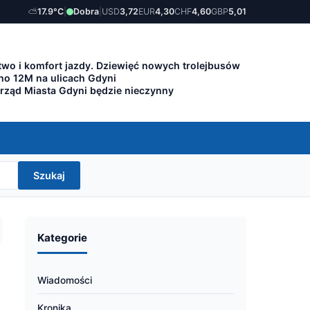
⛅
17.9°C
|
Dobra
|
USD
3,72
EUR
4,30
CHF
4,60
GBP
5,01
wo i komfort jazdy. Dziewięć nowych trolejbusów
lino 12M na ulicach Gdyni
Urząd Miasta Gdyni będzie nieczynny
Szukaj
Kategorie
Wiadomości
Kronika