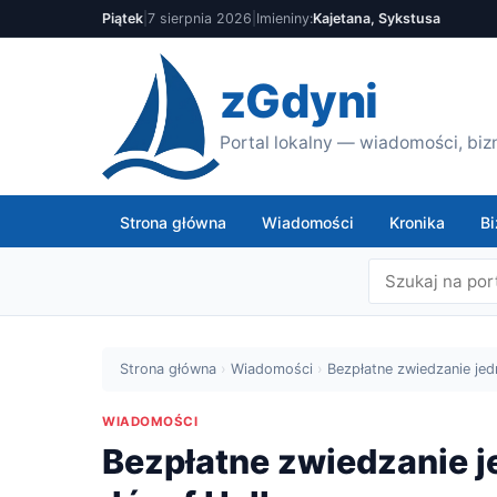
Piątek
|
7 sierpnia 2026
|
Imieniny:
Kajetana, Sykstusa
zGdyni
Portal lokalny — wiadomości, bizn
Strona główna
Wiadomości
Kronika
Bi
Strona główna
›
Wiadomości
›
Bezpłatne zwiedzanie je
WIADOMOŚCI
Bezpłatne zwiedzanie j