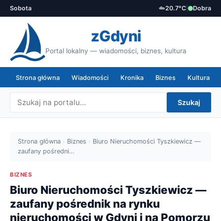
Sobota
☁️
20.7°C
|
Dobra
zGdyni
Portal lokalny — wiadomości, biznes, kultura
Strona główna
Wiadomości
Kronika
Biznes
Kultura
Szukaj
Strona główna
›
Biznes
›
Biuro Nieruchomości Tyszkiewicz —
zaufany pośredni…
BIZNES
Biuro Nieruchomości Tyszkiewicz —
zaufany pośrednik na rynku
nieruchomości w Gdyni i na Pomorzu