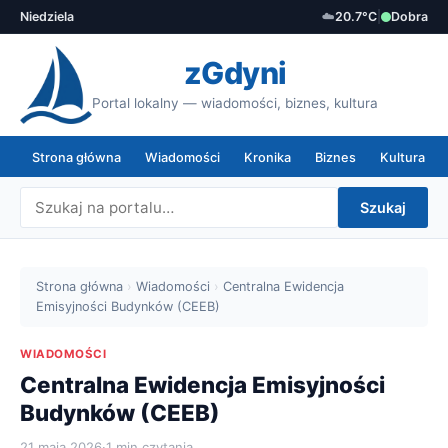
Niedziela
☁️
20.7°C
|
Dobra
zGdyni
Portal lokalny — wiadomości, biznes, kultura
Strona główna
Wiadomości
Kronika
Biznes
Kultura
Szukaj
Strona główna
›
Wiadomości
›
Centralna Ewidencja
Emisyjności Budynków (CEEB)
WIADOMOŚCI
Centralna Ewidencja Emisyjności
Budynków (CEEB)
21 maja 2026
·
1 min czytania