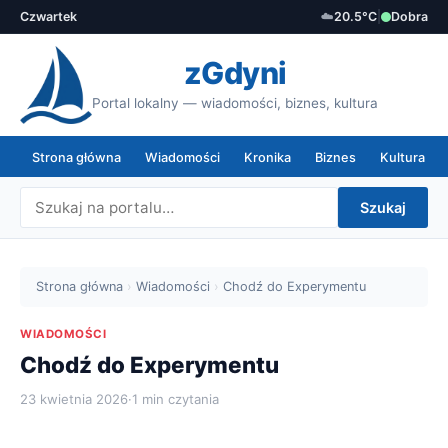
Czwartek
☁️
20.5°C
|
Dobra
zGdyni
Portal lokalny — wiadomości, biznes, kultura
Strona główna
Wiadomości
Kronika
Biznes
Kultura
Szukaj
Strona główna
›
Wiadomości
›
Chodź do Experymentu
WIADOMOŚCI
Chodź do Experymentu
23 kwietnia 2026
·
1 min czytania