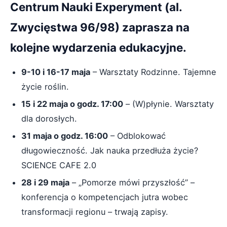
Centrum Nauki Experyment (al.
Zwycięstwa 96/98) zaprasza na
kolejne wydarzenia edukacyjne.
9-10 i 16-17 maja
– Warsztaty Rodzinne. Tajemne
życie roślin.
15 i 22 maja o godz. 17:00
– (W)płynie. Warsztaty
dla dorosłych.
31 maja o godz. 16:00
– Odblokować
długowieczność. Jak nauka przedłuża życie?
SCIENCE CAFE 2.0
28 i 29 maja
– „Pomorze mówi przyszłość” –
konferencja o kompetencjach jutra wobec
transformacji regionu – trwają zapisy.