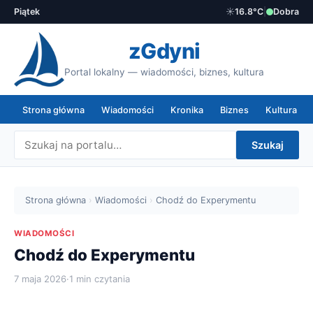
Piątek
☀️
16.8°C
|
Dobra
zGdyni
Portal lokalny — wiadomości, biznes, kultura
Strona główna
Wiadomości
Kronika
Biznes
Kultura
Szukaj
Strona główna
›
Wiadomości
›
Chodź do Experymentu
WIADOMOŚCI
Chodź do Experymentu
7 maja 2026
·
1 min czytania