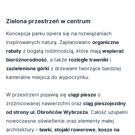
Zielona przestrzeń w centrum
Koncepcja parku opiera się na rozwiązaniach
inspirowanych naturą. Zaplanowano
organiczne
rabaty
z bogatą roślinnością, które mają
wspierać
bioróżnorodność
, a także
rozległe trawniki
i
zazielenione górki
z drzewami tworzące bardziej
kameralne miejsca do wypoczynku.
W przestrzeni pojawią się
ciągi piesze
o
zróżnicowanej nawierzchni oraz
ciąg pieszojezdny
od strony ul. Obrońców Wybrzeża
. Całość uzupełni
nowoczesne oświetlenie oraz elementy małej
architektury –
ławki
,
stojaki rowerowe
,
kosze na