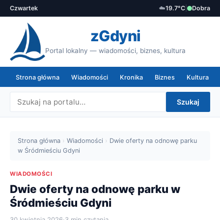
Czwartek
☁️
19.7°C
|
Dobra
zGdyni
Portal lokalny — wiadomości, biznes, kultura
Strona główna
Wiadomości
Kronika
Biznes
Kultura
Szukaj
Strona główna
›
Wiadomości
›
Dwie oferty na odnowę parku
w Śródmieściu Gdyni
WIADOMOŚCI
Dwie oferty na odnowę parku w
Śródmieściu Gdyni
30 kwietnia 2026
·
3 min czytania