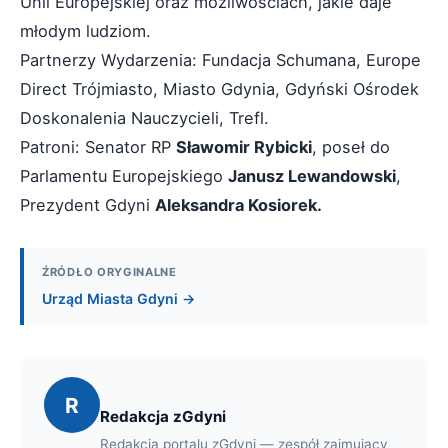
Unii Europejskiej oraz możliwościach, jakie daje
młodym ludziom.
Partnerzy Wydarzenia: Fundacja Schumana, Europe
Direct Trójmiasto, Miasto Gdynia, Gdyński Ośrodek
Doskonalenia Nauczycieli, Trefl.
Patroni: Senator RP
Sławomir Rybicki
, poseł do
Parlamentu Europejskiego
Janusz Lewandowski
,
Prezydent Gdyni
Aleksandra Kosiorek.
ŹRÓDŁO ORYGINALNE
Urząd Miasta Gdyni →
R
Redakcja zGdyni
Redakcja portalu zGdyni — zespół zajmujący