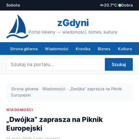
Sobota
☁️
20.7°C
|
Dobra
zGdyni
Portal lokalny — wiadomości, biznes, kultura
Strona główna
Wiadomości
Kronika
Biznes
Kultura
Szukaj
Strona główna
›
Wiadomości
›
„Dwójka” zaprasza na Piknik
Europejski
WIADOMOŚCI
„Dwójka” zaprasza na Piknik
Europejski
21 maja 2026
·
1 min czytania