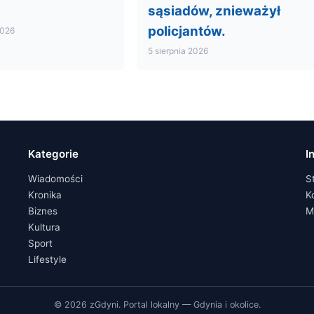
sąsiadów, znieważył
policjantów.
2026
5 sierpnia 2026
Kategorie
I
Wiadomości
S
Kronika
K
Biznes
M
Kultura
Sport
Lifestyle
© 2026 zGdyni. Portal lokalny — Gdynia i okolice.