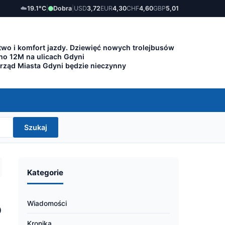
☁️
19.1°C
|
Dobra
|
USD
3,72
EUR
4,30
CHF
4,60
GBP
5,01
wo i komfort jazdy. Dziewięć nowych trolejbusów
lino 12M na ulicach Gdyni
Urząd Miasta Gdyni będzie nieczynny
Szukaj
Kategorie
Wiadomości
o
Kronika