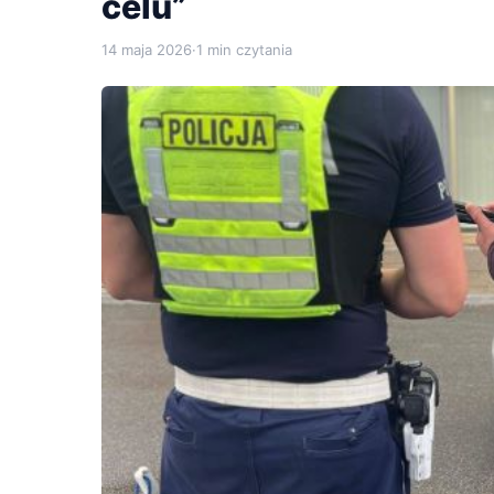
celu”
14 maja 2026
·
1 min czytania