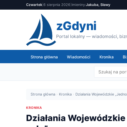
Czwartek
|
6 sierpnia 2026
|
Imieniny:
Jakuba, Sławy
zGdyni
Portal lokalny — wiadomości, bizn
Strona główna
Wiadomości
Kronika
Bi
Strona główna
›
Kronika
›
Działania Wojewódzkie „Jedn
KRONIKA
Działania Wojewódzkie