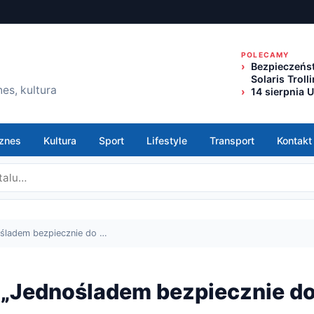
POLECAMY
Bezpieczeńst
Solaris Trol
es, kultura
14 sierpnia 
znes
Kultura
Sport
Lifestyle
Transport
Kontakt
ośladem bezpiecznie do …
 „Jednośladem bezpiecznie d