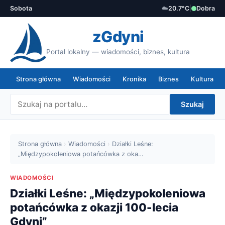
Sobota
☁️
20.7°C
|
Dobra
zGdyni
Portal lokalny — wiadomości, biznes, kultura
Strona główna
Wiadomości
Kronika
Biznes
Kultura
Szukaj
Strona główna
›
Wiadomości
›
Działki Leśne:
„Międzypokoleniowa potańcówka z oka…
WIADOMOŚCI
Działki Leśne: „Międzypokoleniowa
potańcówka z okazji 100-lecia
Gdyni”