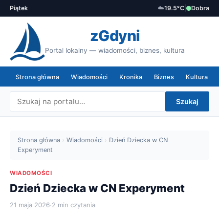
Piątek
☁️
19.5°C
|
Dobra
zGdyni
Portal lokalny — wiadomości, biznes, kultura
Strona główna
Wiadomości
Kronika
Biznes
Kultura
Szukaj
Strona główna
›
Wiadomości
›
Dzień Dziecka w CN
Experyment
WIADOMOŚCI
Dzień Dziecka w CN Experyment
21 maja 2026
·
2 min czytania