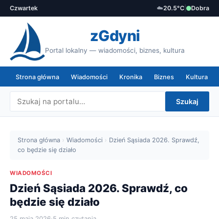
Czwartek
☁️
20.5°C
|
Dobra
zGdyni
Portal lokalny — wiadomości, biznes, kultura
Strona główna
Wiadomości
Kronika
Biznes
Kultura
Szukaj
Strona główna
›
Wiadomości
›
Dzień Sąsiada 2026. Sprawdź,
co będzie się działo
WIADOMOŚCI
Dzień Sąsiada 2026. Sprawdź, co
będzie się działo
25 maja 2026
·
5 min czytania