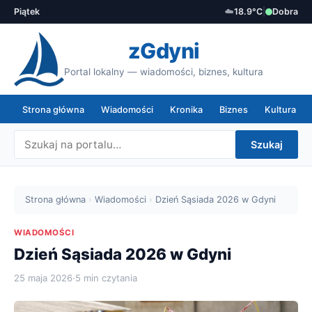
Piątek
☁️
18.9°C
|
Dobra
zGdyni
Portal lokalny — wiadomości, biznes, kultura
Strona główna
Wiadomości
Kronika
Biznes
Kultura
Szukaj
Strona główna
›
Wiadomości
›
Dzień Sąsiada 2026 w Gdyni
WIADOMOŚCI
Dzień Sąsiada 2026 w Gdyni
25 maja 2026
·
5 min czytania