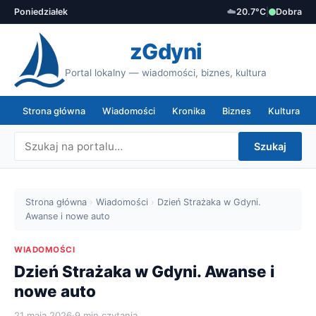
Poniedziałek
☁️
20.7°C
|
Dobra
zGdyni
Portal lokalny — wiadomości, biznes, kultura
Strona główna
Wiadomości
Kronika
Biznes
Kultura
Szukaj
Strona główna
›
Wiadomości
›
Dzień Strażaka w Gdyni.
Awanse i nowe auto
WIADOMOŚCI
Dzień Strażaka w Gdyni. Awanse i
nowe auto
21 maja 2026
·
9 min czytania