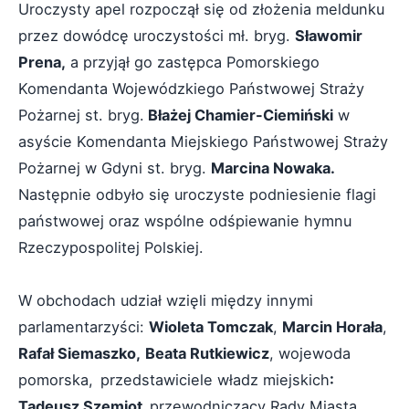
Uroczysty apel rozpoczął się od złożenia meldunku
przez dowódcę uroczystości mł. bryg.
Sławomir
Prena,
a przyjął go zastępca Pomorskiego
Komendanta Wojewódzkiego Państwowej Straży
Pożarnej st. bryg.
Błażej Chamier-Ciemiński
w
asyście Komendanta Miejskiego Państwowej Straży
Pożarnej w Gdyni st. bryg.
Marcina Nowaka.
Następnie odbyło się uroczyste podniesienie flagi
państwowej oraz wspólne odśpiewanie hymnu
Rzeczypospolitej Polskiej.
W obchodach udział wzięli między innymi
parlamentarzyści:
Wioleta Tomczak
,
Marcin Horała
,
Rafał Siemaszko,
Beata Rutkiewicz
, wojewoda
pomorska,
przedstawiciele władz miejskich
:
Tadeusz Szemiot,
przewodniczący Rady Miasta
,