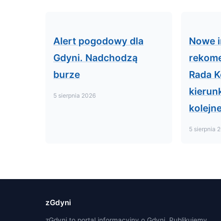
Alert pogodowy dla
Nowe i
Gdyni. Nadchodzą
rekome
burze
Rada K
kierunk
5 sierpnia 2026
kolejn
5 sierpnia 
zGdyni
zGdyni to portal informacyjny o Gdyni. Publikujemy