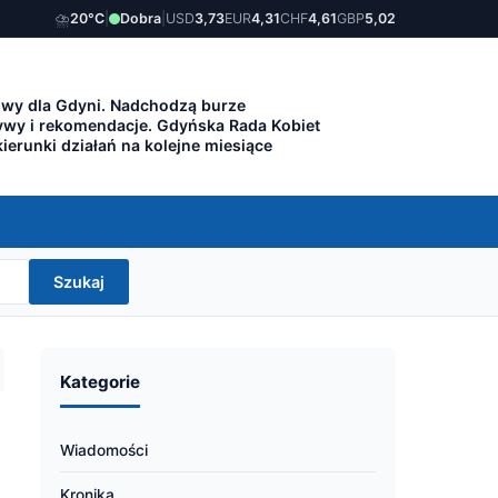
⛈️
20°C
|
Dobra
|
USD
3,73
EUR
4,31
CHF
4,61
GBP
5,02
owy dla Gdyni. Nadchodzą burze
ywy i rekomendacje. Gdyńska Rada Kobiet
ierunki działań na kolejne miesiące
Szukaj
Kategorie
Wiadomości
Kronika