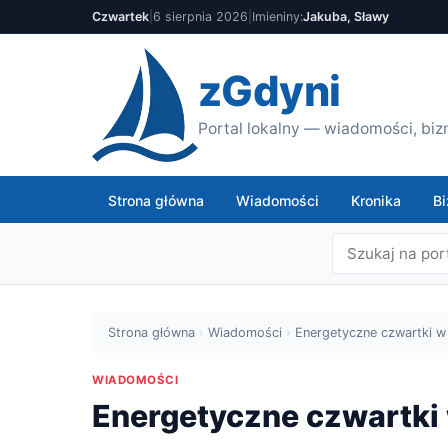
Czwartek
|
6 sierpnia 2026
|
Imieniny:
Jakuba, Sławy
zGdyni
Portal lokalny — wiadomości, bizn
Strona główna
Wiadomości
Kronika
Bi
Strona główna
›
Wiadomości
›
Energetyczne czwartki 
WIADOMOŚCI
Energetyczne czwartki