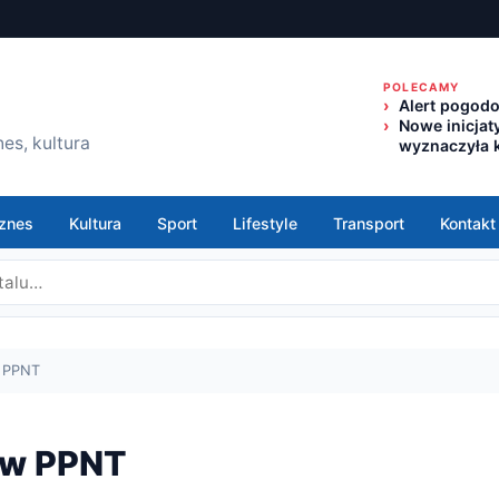
POLECAMY
Alert pogod
Nowe inicjat
es, kultura
wyznaczyła k
znes
Kultura
Sport
Lifestyle
Transport
Kontakt
w PPNT
 w PPNT