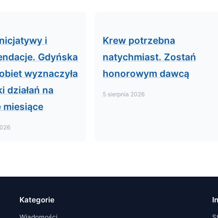
nicjatywy i
Krew potrzebna
ndacje. Gdyńska
natychmiast. Zostań
obiet wyznaczyła
honorowym dawcą
i działań na
5 sierpnia 2026
e miesiące
2026
Kategorie
I
Wiadomości
S