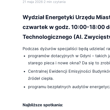
21 maja 2026
·
2 min czytania
Wydział Energetyki Urzędu Mia
czwartek w godz. 10:00-18:00 
Technologicznego (Al. Zwycięst
Podczas dyżurów specjaliści będą udzielać rad
programów dotacyjnych w Gdyni – takich j
starego pieca i nowe okna? Da się to zrob
Centralnej Ewidencji Emisyjności Budynków
źródeł ciepła.
programu bezpłatnych audytów energetyc
Najbliższe spotkania: