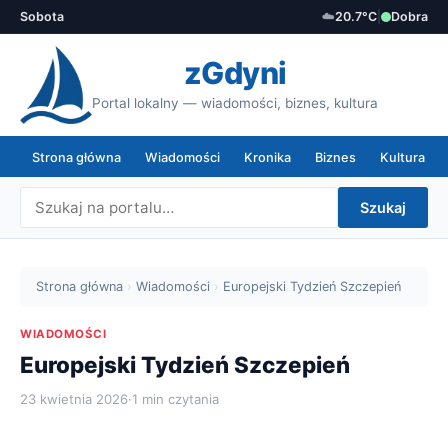
Sobota
☁️
20.7°C
|
Dobra
zGdyni
Portal lokalny — wiadomości, biznes, kultura
Strona główna
Wiadomości
Kronika
Biznes
Kultura
Szukaj
Strona główna
›
Wiadomości
›
Europejski Tydzień Szczepień
WIADOMOŚCI
Europejski Tydzień Szczepień
23 kwietnia 2026
·
1 min czytania