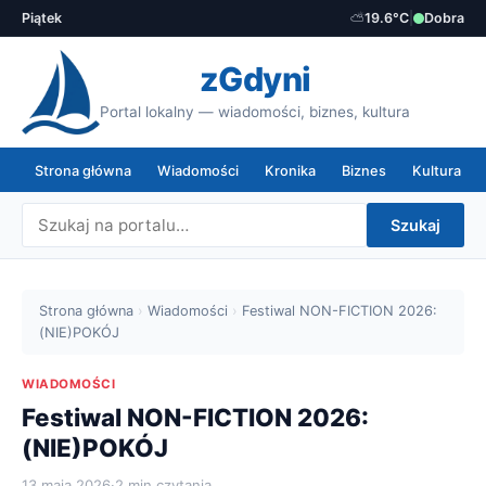
Piątek
⛅
19.6°C
|
Dobra
zGdyni
Portal lokalny — wiadomości, biznes, kultura
Strona główna
Wiadomości
Kronika
Biznes
Kultura
Szukaj
Strona główna
›
Wiadomości
›
Festiwal NON-FICTION 2026:
(NIE)POKÓJ
WIADOMOŚCI
Festiwal NON-FICTION 2026:
(NIE)POKÓJ
13 maja 2026
·
2 min czytania