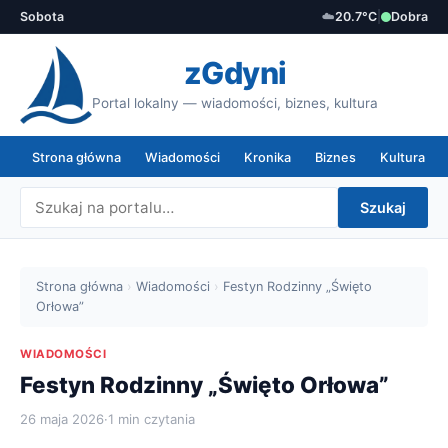
Sobota
☁️
20.7°C
|
Dobra
zGdyni
Portal lokalny — wiadomości, biznes, kultura
Strona główna
Wiadomości
Kronika
Biznes
Kultura
Szukaj
Strona główna
›
Wiadomości
›
Festyn Rodzinny „Święto
Orłowa”
WIADOMOŚCI
Festyn Rodzinny „Święto Orłowa”
26 maja 2026
·
1 min czytania