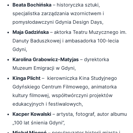
Beata Bochińska
– historyczka sztuki,
specjalistka zarządzania wzornictwem i
pomysłodawczyni Gdynia Design Days,
Maja Gadzińska
– aktorka Teatru Muzycznego im.
Danuty Baduszkowej i ambasadorka 100-lecia
Gdyni,
Karolina Grabowicz-Matyjas
– dyrektorka
Muzeum Emigracji w Gdyni,
Kinga Plicht
– kierowniczka Kina Studyjnego
Gdyńskiego Centrum Filmowego, animatorka
kultury filmowej, współtwórczyni projektów
edukacyjnych i festiwalowych,
Kacper Kowalski
– artysta, fotograf, autor albumu
„100 lat śnienia Gdyni”,
Michał Miegoń
– popularyzator historii miasta i