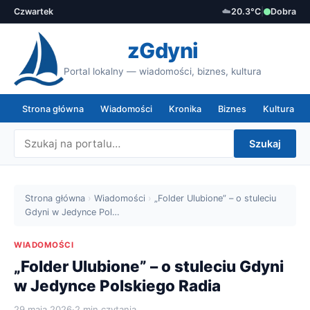
Czwartek
☁️
20.3°C
|
Dobra
zGdyni
Portal lokalny — wiadomości, biznes, kultura
Strona główna
Wiadomości
Kronika
Biznes
Kultura
Szukaj
Strona główna
›
Wiadomości
›
„Folder Ulubione” – o stuleciu
Gdyni w Jedynce Pol…
WIADOMOŚCI
„Folder Ulubione” – o stuleciu Gdyni
w Jedynce Polskiego Radia
29 maja 2026
·
2 min czytania