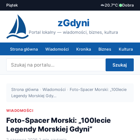
Piątek
☁️
20.7°C
|
Dobra
zGdyni
Portal lokalny — wiadomości, biznes, kultura
Strona główna
Wiadomości
Kronika
Biznes
Kultura
Szukaj
Strona główna
›
Wiadomości
›
Foto-Spacer Morski: „100lecie
Legendy Morskiej Gdy…
WIADOMOŚCI
Foto-Spacer Morski: „100lecie
Legendy Morskiej Gdyni”
2 czerwca 2026
·
2 min czytania