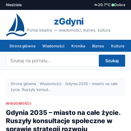
Niedziela
☁️
20.7°C
|
Dobra
zGdyni
Portal lokalny — wiadomości, biznes, kultura
Strona główna
Wiadomości
Kronika
Biznes
Kultura
Szukaj
Strona główna
›
Wiadomości
›
Gdynia 2035 – miasto na całe
życie. Ruszyły konsul…
WIADOMOŚCI
Gdynia 2035 – miasto na całe życie.
Ruszyły konsultacje społeczne w
sprawie strategii rozwoju