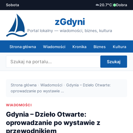
Sobota
☁️
20.7°C
|
Dobra
zGdyni
Portal lokalny — wiadomości, biznes, kultura
Strona główna
Wiadomości
Kronika
Biznes
Kultura
Szukaj
Strona główna
›
Wiadomości
›
Gdynia – Dzieło Otwarte:
oprowadzanie po wystawie …
WIADOMOŚCI
Gdynia – Dzieło Otwarte:
oprowadzanie po wystawie z
przewodnikiem