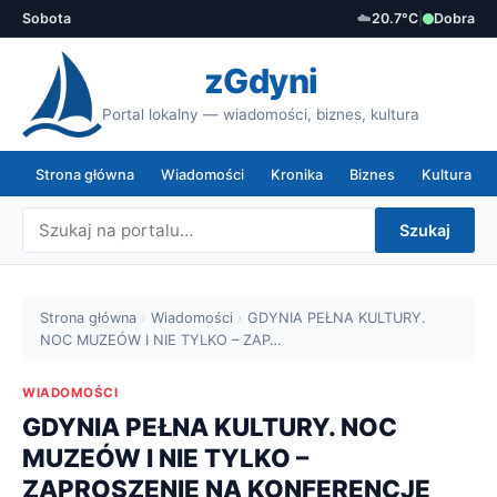
Sobota
☁️
20.7°C
|
Dobra
zGdyni
Portal lokalny — wiadomości, biznes, kultura
Strona główna
Wiadomości
Kronika
Biznes
Kultura
Szukaj
Strona główna
›
Wiadomości
›
GDYNIA PEŁNA KULTURY.
NOC MUZEÓW I NIE TYLKO – ZAP…
WIADOMOŚCI
GDYNIA PEŁNA KULTURY. NOC
MUZEÓW I NIE TYLKO –
ZAPROSZENIE NA KONFERENCJĘ