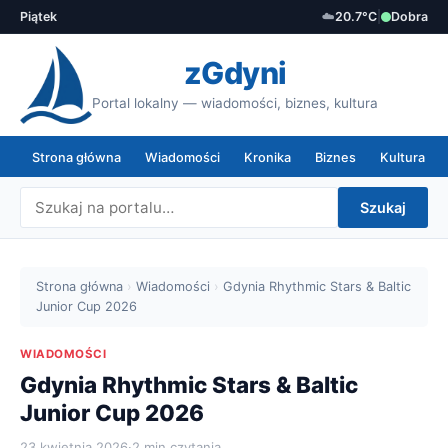
Piątek
☁️
20.7°C
|
Dobra
zGdyni
Portal lokalny — wiadomości, biznes, kultura
Strona główna
Wiadomości
Kronika
Biznes
Kultura
Szukaj
Strona główna
›
Wiadomości
›
Gdynia Rhythmic Stars & Baltic
Junior Cup 2026
WIADOMOŚCI
Gdynia Rhythmic Stars & Baltic
Junior Cup 2026
23 kwietnia 2026
·
2 min czytania