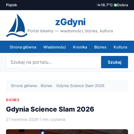
Piątek
🌤️
16.7°C
|
Dobra
zGdyni
Portal lokalny — wiadomości, biznes, kultura
Strona główna
Wiadomości
Kronika
Biznes
Kultura
Szukaj
Strona główna
›
Biznes
›
Gdynia Science Slam 2026
BIZNES
Gdynia Science Slam 2026
27 kwietnia 2026
·
1 min czytania