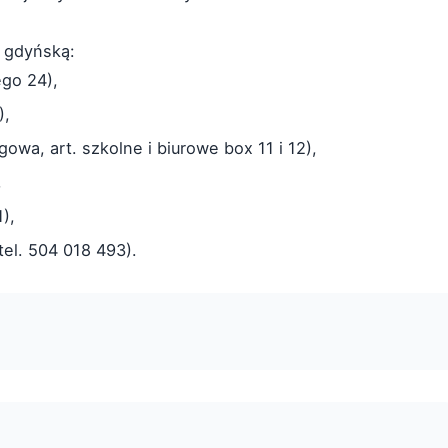
i gdyńską:
ego 24),
),
owa, art. szkolne i biurowe box 11 i 12),
,
),
tel. 504 018 493).