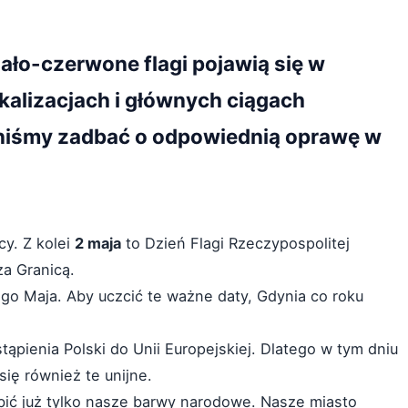
iało-czerwone flagi pojawią się w
okalizacjach i głównych ciągach
niśmy zadbać o odpowiednią oprawę w
y. Z kolei
2 maja
to Dzień Flagi Rzeczypospolitej
za Granicą.
o Maja. Aby uczcić te ważne daty, Gdynia co roku
ąpienia Polski do Unii Europejskiej. Dlatego w tym dniu
ię również te unijne.
bić już tylko nasze barwy narodowe. Nasze miasto