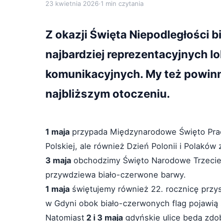
23 kwietnia 2026
·
1 min czytania
Z okazji Święta Niepodległości b
najbardziej reprezentacyjnych l
komunikacyjnych. My też powin
najbliższym otoczeniu.
1 maja
przypada Międzynarodowe Święto Prac
Polskiej, ale również Dzień Polonii i Polaków 
3 maja
obchodzimy Święto Narodowe Trzecieg
przywdziewa biało-czerwone barwy.
1 maja
świętujemy również 22. rocznicę przyst
w Gdyni obok biało-czerwonych flag pojawią s
Natomiast
2 i 3 maja
gdyńskie ulice będą zdo