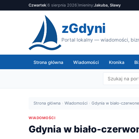
Czwartek
|
6 sierpnia 2026
|
Imieniny:
Jakuba, Sławy
zGdyni
Portal lokalny — wiadomości, bizn
Strona główna
Wiadomości
Kronika
Bi
Strona główna
›
Wiadomości
›
Gdynia w biało-czerwonej
WIADOMOŚCI
Gdynia w biało-czerwon