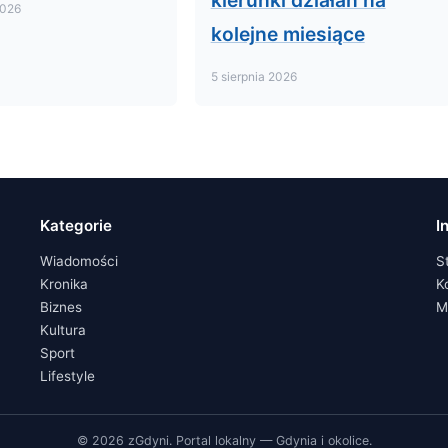
kierunki działań na
2026
kolejne miesiące
5 sierpnia 2026
Kategorie
I
Wiadomości
S
Kronika
K
Biznes
M
Kultura
Sport
Lifestyle
© 2026 zGdyni. Portal lokalny — Gdynia i okolice.