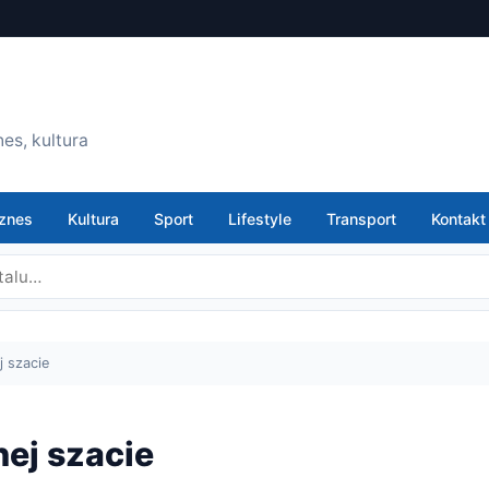
es, kultura
znes
Kultura
Sport
Lifestyle
Transport
Kontakt
 szacie
ej szacie