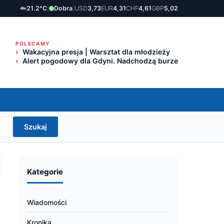
☁️
21.2°C
|
Dobra
|
USD
3,73
EUR
4,31
CHF
4,61
GBP
5,02
POLECAMY
Wakacyjna presja | Warsztat dla młodzieży
Alert pogodowy dla Gdyni. Nadchodzą burze
Szukaj
Kategorie
Wiadomości
Kronika