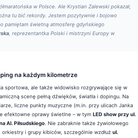
półmaratońska w Polsce. Ale Krystian Zalewski pokazał,
można tu bić rekordy. Jestem pozytywnie i bojowo
 bo pamiętam świetną atmosferę gdyńskiego
wska
, reprezentantka Polski i mistrzyni Europy w
doping na każdym kilometrze
cja sportowa, ale także widowisko rozgrywające się w
namiczną scenę pełną dźwięków, światła i dopingu. Na
rze, liczne punkty muzyczne (m.in. przy ulicach Janka
akże efektowne oprawy świetlne – w tym
LED show przy ul.
na Al. Piłsudskiego
. Nie zabraknie także żywiołowego
, orkiestry i grupy kibiców, szczególnie wzdłuż
ul.