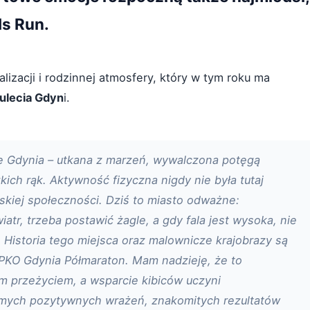
ds Run.
lizacji i rodzinnej atmosfery, który w tym roku ma
tulecia Gdyn
i.
się Gdynia – utkana z marzeń, wywalczona potęgą
kich rąk. Aktywność fizyczna nigdy nie była tutaj
kiej społeczności. Dziś to miasto odważne:
tr, trzeba postawić żagle, a gdy fala jest wysoka, nie
. Historia tego miejsca oraz malownicze krajobrazy są
 PKO Gdynia Półmaraton. Mam nadzieję, że to
m przeżyciem, a wsparcie kibiców uczyni
amych pozytywnych wrażeń, znakomitych rezultatów