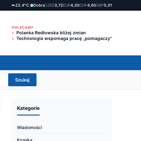
☁️
22.4°C
|
Dobra
|
USD
3,72
EUR
4,30
CHF
4,60
GBP
5,01
POLECAMY
Polanka Redłowska bliżej zmian
Technologia wspomaga pracę „pomagaczy”
Szukaj
Kategorie
Wiadomości
Kronika