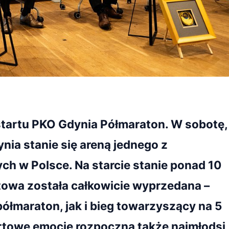
 startu PKO Gdynia Półmaraton. W sobotę,
nia stanie się areną jednego z
h w Polsce. Na starcie stanie ponad 10
rtowa została całkowicie wyprzedana –
ółmaraton, jak i bieg towarzyszący na 5
rtowe emocje rozpoczną także najmłodsi,