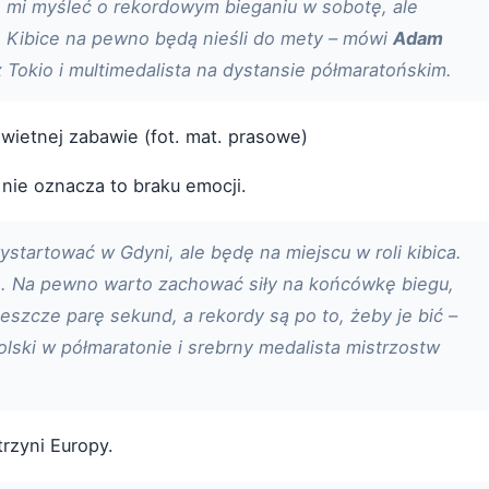
żko mi myśleć o rekordowym bieganiu w sobotę, ale
. Kibice na pewno będą nieśli do mety – mówi
Adam
 z Tokio i multimedalista na dystansie półmaratońskim.
wietnej zabawie (fot. mat. prasowe)
 nie oznacza to braku emocji.
wystartować w Gdyni, ale będę na miejscu w roli kibica.
h. Na pewno warto zachować siły na końcówkę biegu,
eszcze parę sekund, a rekordy są po to, żeby je bić –
Polski w półmaratonie i srebrny medalista mistrzostw
rzyni Europy.