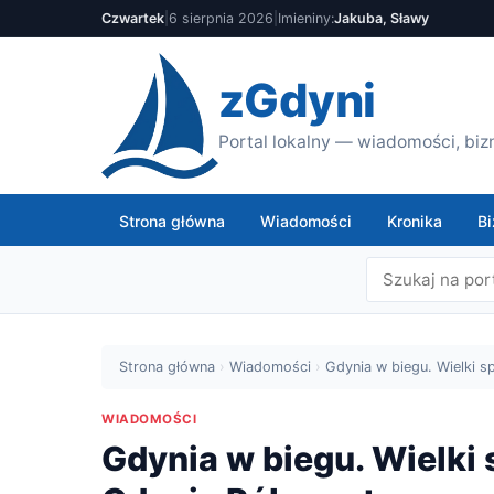
Czwartek
|
6 sierpnia 2026
|
Imieniny:
Jakuba, Sławy
zGdyni
Portal lokalny — wiadomości, bizn
Strona główna
Wiadomości
Kronika
Bi
Strona główna
›
Wiadomości
›
Gdynia w biegu. Wielki 
WIADOMOŚCI
Gdynia w biegu. Wielk