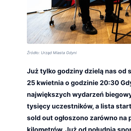
Źródło: Urząd Miasta Gdyni
Już tylko godziny dzielą nas od
25 kwietnia o godzinie 20:30 Gdy
największych wydarzeń biegowyc
tysięcy uczestników, a lista sta
sold out ogłoszono zarówno na p
kilometrów. Już od południa spo