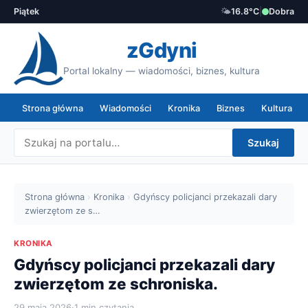
Piątek
🌤️
16.8°C
|
Dobra
zGdyni
Portal lokalny — wiadomości, biznes, kultura
Strona główna
Wiadomości
Kronika
Biznes
Kultura
Szukaj
Strona główna
›
Kronika
›
Gdyńscy policjanci przekazali dary
zwierzętom ze s…
KRONIKA
Gdyńscy policjanci przekazali dary
zwierzętom ze schroniska.
29 maja 2026
·
1 min czytania