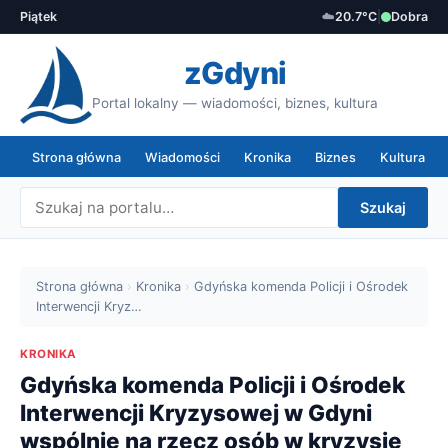
Piątek
☁️
20.7°C
|
Dobra
zGdyni
Portal lokalny — wiadomości, biznes, kultura
Strona główna
Wiadomości
Kronika
Biznes
Kultura
Szukaj
Strona główna
›
Kronika
›
Gdyńska komenda Policji i Ośrodek
Interwencji Kryz…
KRONIKA
Gdyńska komenda Policji i Ośrodek
Interwencji Kryzysowej w Gdyni
wspólnie na rzecz osób w kryzysie