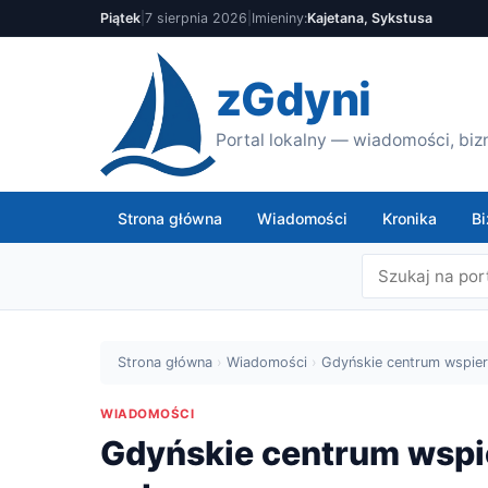
Piątek
|
7 sierpnia 2026
|
Imieniny:
Kajetana, Sykstusa
zGdyni
Portal lokalny — wiadomości, bizn
Strona główna
Wiadomości
Kronika
Bi
Strona główna
›
Wiadomości
›
Gdyńskie centrum wspie
WIADOMOŚCI
Gdyńskie centrum wspi