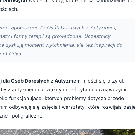
b Dorosłych
wspiera osoby, które nie są samodzielne lub
ościach.
ej i Społecznej dla Osób Dorosłych z Autyzmem,
taty i formy terapii są prowadzone. Uczestnicy
ice zyskują moment wytchnienia, ale też inspiracji do
ent Gdyni.
j dla Osób Dorosłych z Autyzmem
mieści się przy ul.
soby z autyzmem i poważnymi deficytami poznawczymi,
oko funkcjonujące, których problemy dotyczą przede
 odbywają się zajęcia i warsztaty, które rozwijają pasj
ne i poligraficzne.