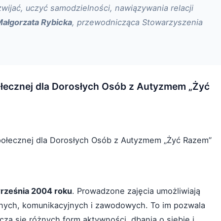
wijać, uczyć samodzielności, nawiązywania relacji
ałgorzata Rybicka
, przewodnicząca Stowarzyszenia
łecznej dla Dorosłych Osób z Autyzmem „Żyć
połecznej dla Dorosłych Osób z Autyzmem „Żyć Razem”
września 2004 roku
. Prowadzone zajęcia umożliwiają
znych, komunikacyjnych i zawodowych. To im pozwala
ą się różnych form aktywności, dbania o siebie i