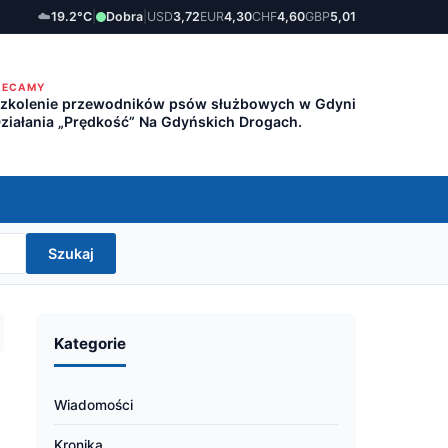
☁️
19.2°C
|
Dobra
|
USD
3,72
EUR
4,30
CHF
4,60
GBP
5,01
LECAMY
zkolenie przewodników psów służbowych w Gdyni
ziałania „Prędkość” Na Gdyńskich Drogach.
Szukaj
Kategorie
Wiadomości
Kronika