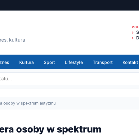
PO
S
D
es, kultura
znes
Kultura
Sport
Lifestyle
Transport
Kontakt
ra osoby w spektrum autyzmu
era osoby w spektrum