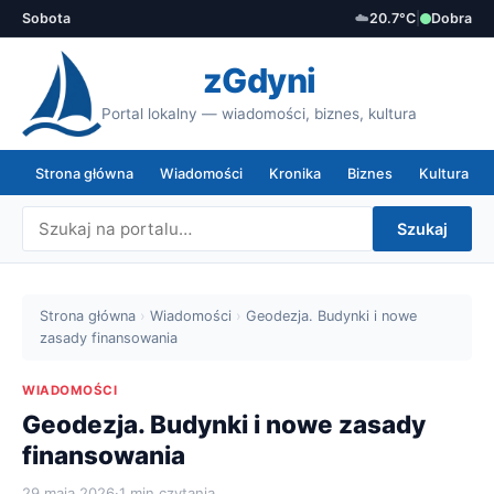
Sobota
☁️
20.7°C
|
Dobra
zGdyni
Portal lokalny — wiadomości, biznes, kultura
Strona główna
Wiadomości
Kronika
Biznes
Kultura
Szukaj
Strona główna
›
Wiadomości
›
Geodezja. Budynki i nowe
zasady finansowania
WIADOMOŚCI
Geodezja. Budynki i nowe zasady
finansowania
29 maja 2026
·
1 min czytania