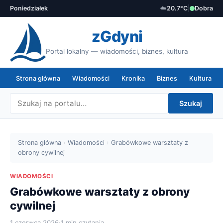
Poniedziałek
☁️
20.7°C
|
Dobra
zGdyni
Portal lokalny — wiadomości, biznes, kultura
Strona główna
Wiadomości
Kronika
Biznes
Kultura
Szukaj
Strona główna
›
Wiadomości
›
Grabówkowe warsztaty z
obrony cywilnej
WIADOMOŚCI
Grabówkowe warsztaty z obrony
cywilnej
1 czerwca 2026
·
1 min czytania