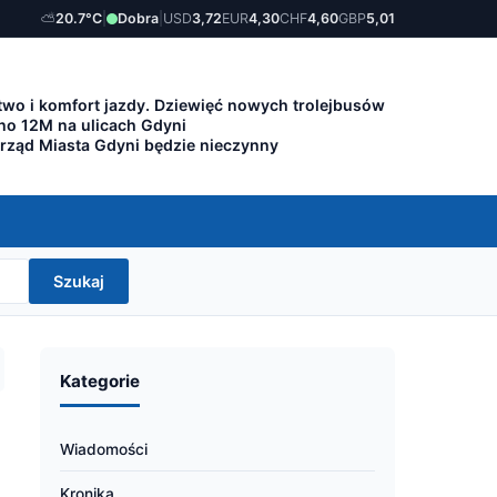
⛅
20.7°C
|
Dobra
|
USD
3,72
EUR
4,30
CHF
4,60
GBP
5,01
wo i komfort jazdy. Dziewięć nowych trolejbusów
lino 12M na ulicach Gdyni
Urząd Miasta Gdyni będzie nieczynny
Szukaj
Kategorie
Wiadomości
Kronika