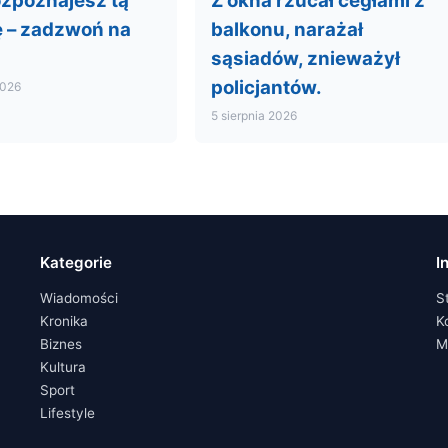
ozpoznajesz tą
Z okna rzucał cegłami z
ę – zadzwoń na
balkonu, narażał
sąsiadów, znieważył
policjantów.
2026
5 sierpnia 2026
Kategorie
I
Wiadomości
S
Kronika
K
Biznes
M
Kultura
Sport
Lifestyle