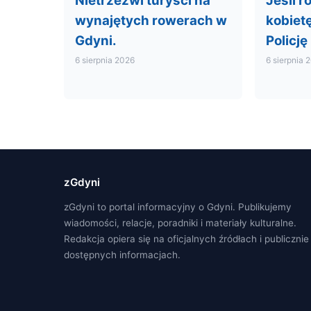
Nietrzeźwi turyści na
Jeśli r
wynajętych rowerach w
kobiet
Gdyni.
Policję
6 sierpnia 2026
6 sierpnia 
zGdyni
zGdyni to portal informacyjny o Gdyni. Publikujemy
wiadomości, relacje, poradniki i materiały kulturalne.
Redakcja opiera się na oficjalnych źródłach i publicznie
dostępnych informacjach.