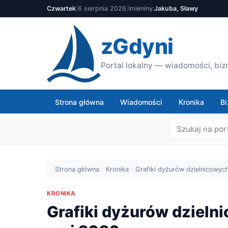
Czwartek
|
6 sierpnia 2026
|
Imieniny:
Jakuba, Sławy
zGdyni
Portal lokalny — wiadomości, bizn
Strona główna
Wiadomości
Kronika
Bi
Strona główna
›
Kronika
›
Grafiki dyżurów dzielnicowych
KRONIKA
Grafiki dyżurów dzieln