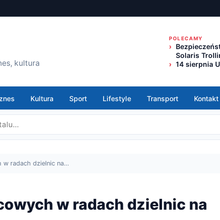
POLECAMY
Bezpieczeńst
Solaris Trol
es, kultura
14 sierpnia 
znes
Kultura
Sport
Lifestyle
Transport
Kontakt
 w radach dzielnic na…
icowych w radach dzielnic na