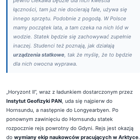
pewno ciekawa będzie dla nich kwestia
łączności, tam już nie docierają fale, używa się
innego sprzętu. Podobnie z pogodą. W Polsce
mamy początek lata, a tam czeka na nich lód w
wodzie. Statek będzie się zachowywać zupełnie
inaczej. Studenci też poznają, jak działają
urządzenia statkowe
, tak że myślę, że to będzie
dla nich owocna wyprawa.
„Horyzont II”, wraz z ładunkiem dostarczonym przez
Instytut Geofizyki PAN
, uda się najpierw do
Hornsundu, a następnie do Longyearbyen. Po
ponownym zawinięciu do Hornsundu statek
rozpocznie rejs powrotny do Gdyni. Rejs jest okazją
do
wymiany ekip naukowców pracujących w Arktyce
.