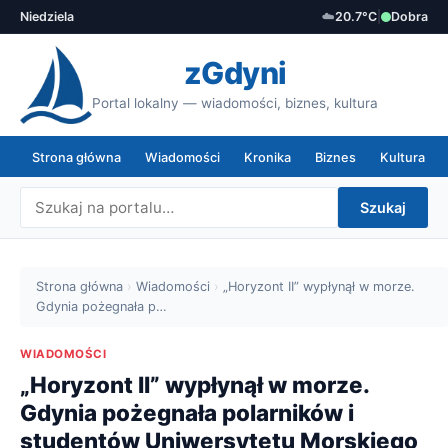
Niedziela
☁️
20.7°C
|
Dobra
zGdyni
Portal lokalny — wiadomości, biznes, kultura
Strona główna
Wiadomości
Kronika
Biznes
Kultura
Szukaj
Strona główna
›
Wiadomości
›
„Horyzont II” wypłynął w morze.
Gdynia pożegnała p…
WIADOMOŚCI
„Horyzont II” wypłynął w morze.
Gdynia pożegnała polarników i
studentów Uniwersytetu Morskiego